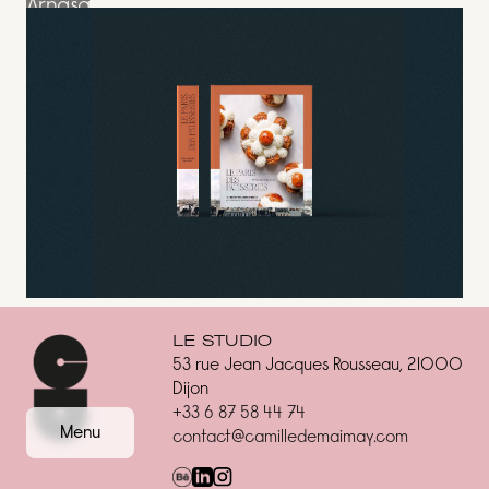
Arnasa
Arnasa
Le Paris de la Patisserie
Le Paris de la
LE STUDIO
53 rue Jean Jacques Rousseau, 21000
Patisserie
Dijon
+33 6 87 58 44 74
Accueil
Menu
contact@camilledemaimay.com
Projets